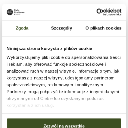
DII/3b
Zgoda
Szczegóły
O plikach cookies
Niniejsza strona korzysta z plików cookie
Metraż:
125.99 m²
Wykorzystujemy pliki cookie do spersonalizowania treści
Pokoje:
6
i reklam, aby oferować funkcje społecznościowe i
Piętro:
0, 1, 2
analizować ruch w naszej witrynie. Informacje o tym, jak
Status:
wkrótce w sprzedaży
korzystasz z naszej witryny, udostępniamy partnerom
Przejdź
społecznościowym, reklamowym i analitycznym.
do
Partnerzy mogą połączyć te informacje z innymi danymi
mieszkania
otrzymanymi od Ciebie lub uzyskanymi podczas
DII/2
korzystania z ich usług.
Zezwól na wszystkie