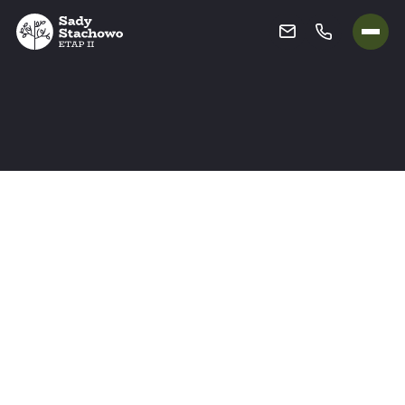
POKOJE:
PIĘTRO:
STATUS:
3
0
Wkrótce w sprzedaży
USYTUOWANIE:
Północny-wschód