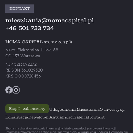
KONTAKT
mieszkania@nomacapital.pl
+48 501 733 734
NOMA CAPITAL sp. z o.o. sp.k.
biuro: Elektoralna 11 lok. 68
00-137 Warszawa
NIP 5213692272
REGON 361029320
KRS 0000728456
Etap I - zakończony
Udogodnienia
Mieszkania
O inwestycji
Lokalizacja
Deweloper
Aktualności
Galeria
Kontakt
Strona ma charakter wyłącznie informacyjny i służy prezentacji planowanej inwestycji.
Informacje zamieszczone na stronie nie stanowią oferty w rozumieniu Kodeksu Cywilnego ani