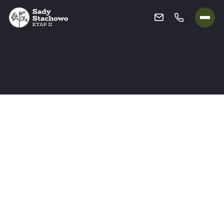
POKOJE:
PIĘTRO:
STATUS:
USYTUOWANIE:
3
0
Dostępne
Północny-wschód
CENA:
625 000
zł
Historia
9350,69
zł/m²
ceny
CENA ZA MIEJSCE POSTOJOWE: