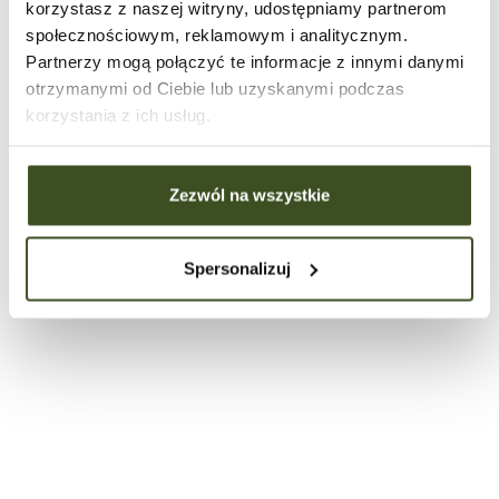
korzystasz z naszej witryny, udostępniamy partnerom
społecznościowym, reklamowym i analitycznym.
Partnerzy mogą połączyć te informacje z innymi danymi
Metraż:
97.33 m²
otrzymanymi od Ciebie lub uzyskanymi podczas
Pokoje:
4
korzystania z ich usług.
Piętro:
0, 1, 2
Status:
zarezerwowane
Przejdź
Zezwól na wszystkie
do
Histori
mieszkania
ceny
DI/1b
Spersonalizuj
Cena:
635 000 zł
Cena za m²:
9500,3 zł