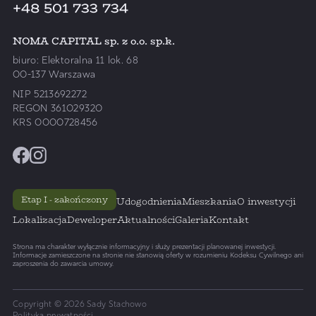
+48 501 733 734
NOMA CAPITAL sp. z o.o. sp.k.
biuro: Elektoralna 11 lok. 68
00-137 Warszawa
NIP 5213692272
REGON 361029320
KRS 0000728456
Etap I - zakończony
Udogodnienia
Mieszkania
O inwestycji
Lokalizacja
Deweloper
Aktualności
Galeria
Kontakt
Strona ma charakter wyłącznie informacyjny i służy prezentacji planowanej inwestycji.
Informacje zamieszczone na stronie nie stanowią oferty w rozumieniu Kodeksu Cywilnego ani
zaproszenia do zawarcia umowy.
Copyright ©
2026
Sady Stachowo
Polityka prywatności