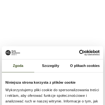
Cena:
765 000 zł
Cena za m²:
7859,05 zł
Metraż:
97.34 m²
Pokoje:
4
Piętro:
0, 1, 2
Status:
dostępne
Przejdź
Zgoda
Szczegóły
O plikach cookies
do
mieszkania
DI/2b
Niniejsza strona korzysta z plików cookie
Wykorzystujemy pliki cookie do spersonalizowania treści
i reklam, aby oferować funkcje społecznościowe i
analizować ruch w naszej witrynie. Informacje o tym, jak