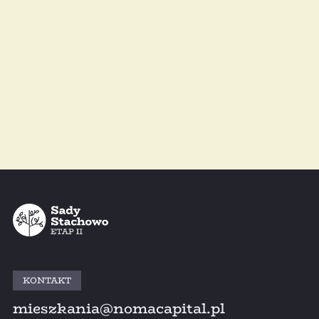
Zgadzam się na otrzymywanie od Współadministratorów treści
marketingowych i ofert dotyczących innych inwestycji:
na podany adres e-mail (zgodnie z art. 10 ust. 1 ustawy z dnia 18
lipca 2002 roku o świadczeniu usług drogą elektroniczną (Dz.U. Nr
144, poz. 1204 ze zm.))
drogą sms/mms na wskazany przeze mnie numer telefonu (zgodnie
z art. 172 ust. 1 ustawy z dnia 16 lipca 2004 r. Prawo
telekomunikacyjne (Dz.U. Nr 171, poz. 1800 ze zm.))
poprzez kontakt telefoniczny na wskazany przeze mnie numer
telefonu (zgodnie z art. 172 ust. 1 ustawy z dnia 16 lipca 2004 r.
Prawo telekomunikacyjne (Dz.U. Nr 171, poz. 1800 ze zm.))
więcej informacji
Administrator danych osobowych
Wyślij wiadomość
KONTAKT
mieszkania@nomacapital.pl