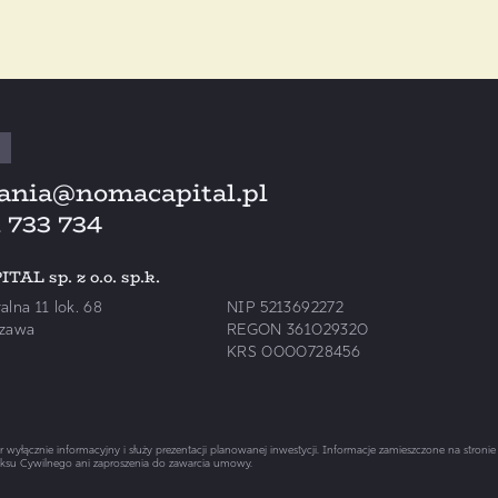
ustawy z dnia 16 lipca 2004 r. Prawo telekomunika
więcej informacji
Administrator danych osobowych
ania@nomacapital.pl
 733 734
AL sp. z o.o. sp.k.
ralna 11 lok. 68
NIP 5213692272
zawa
REGON 361029320
KRS 0000728456
 wyłącznie informacyjny i służy prezentacji planowanej inwestycji. Informacje zamieszczone na stronie
ksu Cywilnego ani zaproszenia do zawarcia umowy.