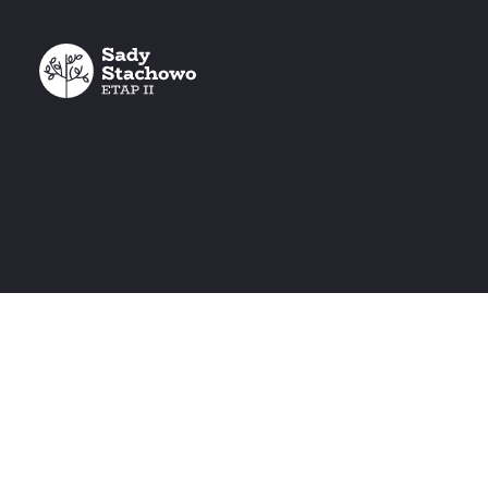
POKOJE:
PIĘTRO:
STATUS:
4
0, 1, 2
Dostępne