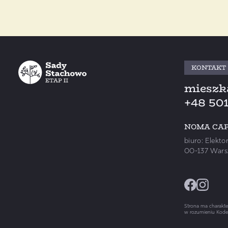
KONTAKT
mieszk
+48 501
NOMA CAPIT
biuro: Elekto
00-137 Wars
Strona ma charakter
w rozumieniu Kode