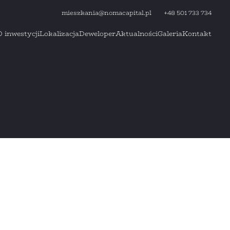
mieszkania@nomacapital.pl
+48 501 733 734
O inwestycji
Lokalizacja
Deweloper
Aktualności
Galeria
Kontakt
mieszkania@nomacapital.pl
+48 501 733 734