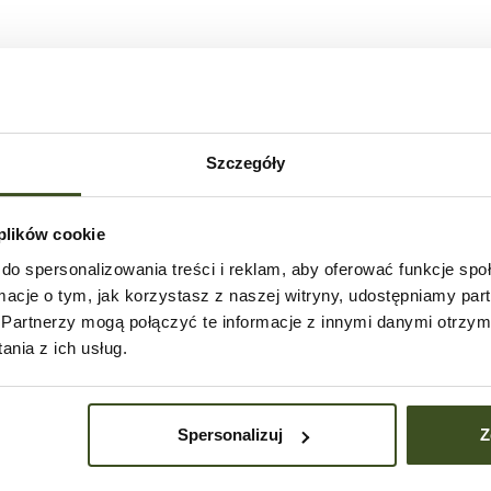
115
m²
Szczegóły
 plików cookie
do spersonalizowania treści i reklam, aby oferować funkcje sp
ormacje o tym, jak korzystasz z naszej witryny, udostępniamy p
Partnerzy mogą połączyć te informacje z innymi danymi otrzym
nia z ich usług.
Historia
ceny
Spersonalizuj
Z