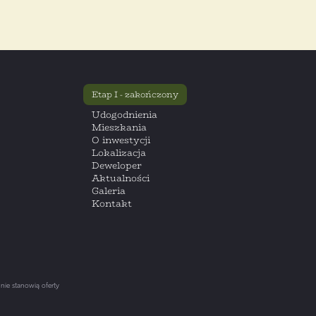
cyjne (Dz.U. Nr 171, poz. 1800 ze zm.))
Wyślij wiadomość
Etap I - zakończony
Udogodnienia
Mieszkania
O inwestycji
Lokalizacja
Deweloper
Aktualności
Galeria
Kontakt
 nie stanowią oferty